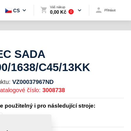
Váš nákup
CS
Přihlásit
0,00 Kč
0
EC SADA
0/1638/C45/13KK
ktu:
VZ00037967ND
atalogové číslo:
3008738
je použitelný i pro následující stroje: