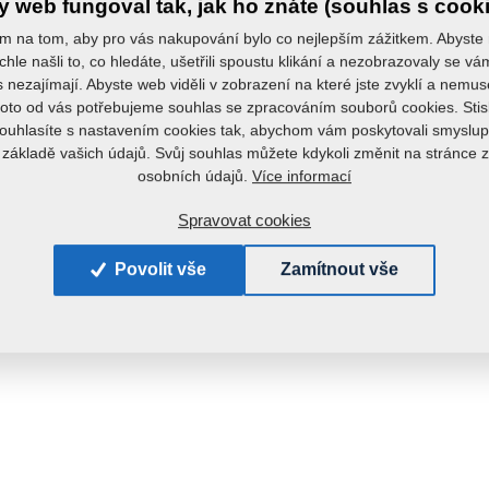
 web fungoval tak, jak ho znáte (souhlas s cook
Hmotno
m na tom, aby pro vás nakupování bylo co nejlepším zážitkem. Abyste
chle našli to, co hledáte, ušetřili spoustu klikání a nezobrazovaly se v
s nezajímají. Abyste web viděli v zobrazení na které jste zvyklí a nemu
roto od vás potřebujeme souhlas se zpracováním souborů cookies. Stis
ouhlasíte s nastavením cookies tak, abychom vám poskytovali smyslup
 základě vašich údajů. Svůj souhlas můžete kdykoli změnit na stránce 
Více informací
osobních údajů.
Spravovat cookies
Povolit vše
Zamítnout vše