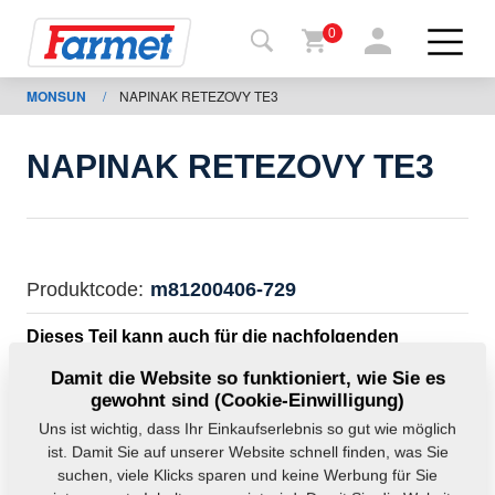
0
MONSUN
/
NAPINAK RETEZOVY TE3
rück auf
e
ternetseite
NAPINAK RETEZOVY TE3
Farmet-
Shop
Meine
Produktcode:
m81200406-729
Maschinen
Dieses Teil kann auch für die nachfolgenden
Maschinen verwendet werden:
Zum
Damit die Website so funktioniert, wie Sie es
MONSUN
gewohnt sind (Cookie-Einwilligung)
Herunterladen
Uns ist wichtig, dass Ihr Einkaufserlebnis so gut wie möglich
ist. Damit Sie auf unserer Website schnell finden, was Sie
Gewicht:
0,3675 kg
suchen, viele Klicks sparen und keine Werbung für Sie
Kontakte