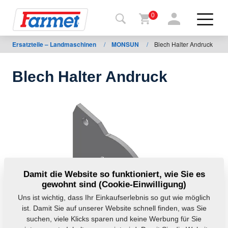
0
Ersatzteile – Landmaschinen
/
MONSUN
/
Blech Halter Andruck
rück auf
e
ternetseite
Blech Halter Andruck
Farmet-
Shop
Meine
Maschinen
Zum
Damit die Website so funktioniert, wie Sie es
gewohnt sind (Cookie-Einwilligung)
Herunterladen
Uns ist wichtig, dass Ihr Einkaufserlebnis so gut wie möglich
ist. Damit Sie auf unserer Website schnell finden, was Sie
suchen, viele Klicks sparen und keine Werbung für Sie
Kontakte