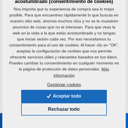
acostumbrado (consentimiento de cookies)
Nos importa que tu experiencia de compra sea lo mejor
posible. Para que encuentres rápidamente lo que buscas en
nuestro sitio web, ahorres muchos clics y no se te muestren
anuncios de cosas que no te interesan. Para que veas la
OFT
OFT
web en la vista a la que estás acostumbrado y no tengas
que iniciar sesión cada vez. Por eso necesitamos tu
Historia de un cliente
Historia de 
consentimiento para el uso de cookies. Al hacer clic en “OK”,
satisfecho con la tecnología de
satisfecho d
aceptas la configuración de cookies que nos permite
Farmet desde Oregón (EE.UU.)
de prensad
ofrecerte servicios útiles y relevantes basados en tus datos.
Suministramos nuestra tecnología
Nuestra empre
Puedes cambiar tu consentimiento en cualquier momento en
más moderna de procesamiento de
Zarasai, Raud
la página de protección de datos personales.
Más
semillas oleaginosas a nuestro cliente
pueblo lituano
información
– la sociedad Natural Plant Products...
naturaleza mag
Gestionar cookies
Aceptar todo
Más referencias
Rechazar todo
Manténgase en contacto con