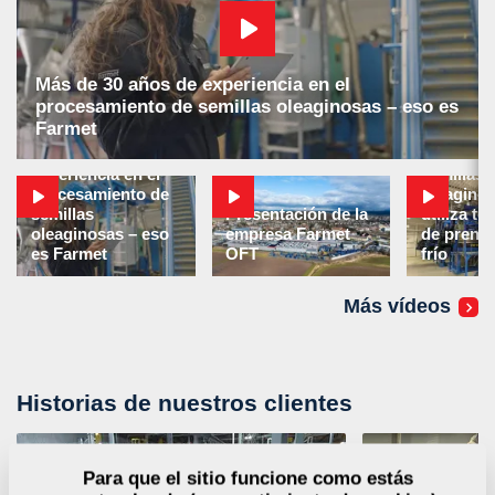
Más de 30 años de experiencia en el
procesamiento de semillas oleaginosas – eso es
Planta pa
Farmet
procesam
Más de 30 años de
complejo
experiencia en el
semillas
procesamiento de
oleagino
semillas
Presentación de la
utiliza te
oleaginosas – eso
empresa Farmet
de prens
es Farmet
OFT
frío
Más vídeos
Historias de nuestros clientes
Para que el sitio funcione como estás