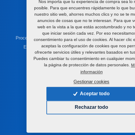
Nos importa que tu experiencia de compra sea lo 
posible. Para que encuentres rápidamente lo que bu
Procesamiento del suelo
nuestro sitio web, ahorres muchos clics y no se te 
Aplicación de abonos
anuncios de cosas que no te interesan. Para que v
web en la vista a la que estás acostumbrado y no 
Siembra
que iniciar sesión cada vez. Por eso necesitamo
Procesamiento complejo de las semillas oleaginosas
consentimiento para el uso de cookies. Al hacer clic 
aceptas la configuración de cookies que nos per
Extrusión y producción de piensos alimentos
ofrecerte servicios útiles y relevantes basados en tu
Procesamiento de aceites
Puedes cambiar tu consentimiento en cualquier mom
la página de protección de datos personales.
M
información
Enlaces importantes
Gestionar cookies
Atención al cliente
Aceptar todo
Certificado ISO 9001
Rechazar todo
Actualidades
Eshop de piezas de repuesto