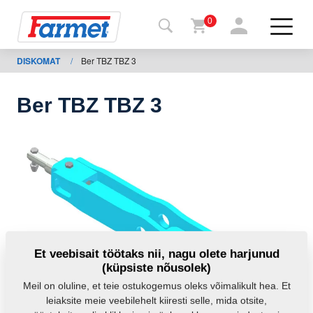
0
DISKOMAT
/
Ber TBZ TBZ 3
agasi
ebisaidile
Ber TBZ TBZ 3
Farmeti
pood
Minu
masinad
Allalaadimiseks
Et veebisait töötaks nii, nagu olete harjunud
(küpsiste nõusolek)
Kontaktid
Meil on oluline, et teie ostukogemus oleks võimalikult hea. Et
leiaksite meie veebilehelt kiiresti selle, mida otsite,