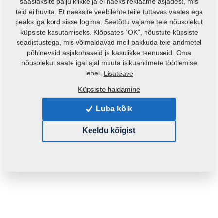
säästaksite palju klikke ja ei näeks reklaame asjadest, mis
teid ei huvita. Et näeksite veebilehte teile tuttavas vaates ega
peaks iga kord sisse logima. Seetõttu vajame teie nõusolekut
küpsiste kasutamiseks. Klõpsates “OK”, nõustute küpsiste
seadistustega, mis võimaldavad meil pakkuda teie andmetel
põhinevaid asjakohaseid ja kasulikke teenuseid. Oma
nõusolekut saate igal ajal muuta isikuandmete töötlemise
Toote kood:
4008216
lehel.
Lisateave
Algne katalooginumber:
Küpsiste haldamine
4004030
4003929
3000302
3003072
4001746
Luba kõik
See varuosa sobib ka järgmistele masinatele:
Keeldu kõigist
HX
DISKER
DISKOMAT
Mass:
46,7110 Kg