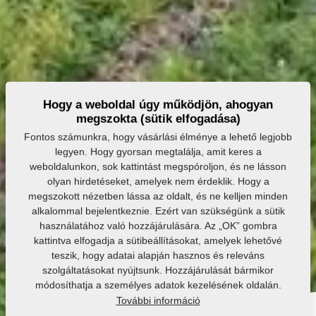
Hogy a weboldal úgy működjön, ahogyan
megszokta (sütik elfogadása)
Fontos számunkra, hogy vásárlási élménye a lehető legjobb
legyen. Hogy gyorsan megtalálja, amit keres a
weboldalunkon, sok kattintást megspóroljon, és ne lásson
olyan hirdetéseket, amelyek nem érdeklik. Hogy a
megszokott nézetben lássa az oldalt, és ne kelljen minden
alkalommal bejelentkeznie. Ezért van szükségünk a sütik
használatához való hozzájárulására. Az „OK” gombra
kattintva elfogadja a sütibeállításokat, amelyek lehetővé
teszik, hogy adatai alapján hasznos és releváns
szolgáltatásokat nyújtsunk. Hozzájárulását bármikor
módosíthatja a személyes adatok kezelésének oldalán.
További információ