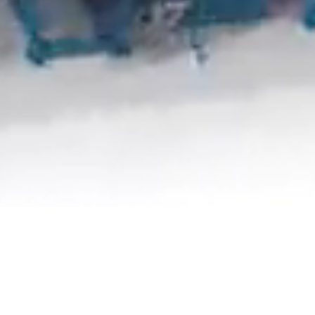
Görgessen lejjebb a további információkért
Agricultural Machinery