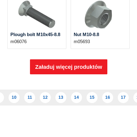
Plough bolt M10x45-8.8
Nut M10-8.8
m06076
m05693
Załaduj więcej produktów
10
11
12
13
14
15
16
17