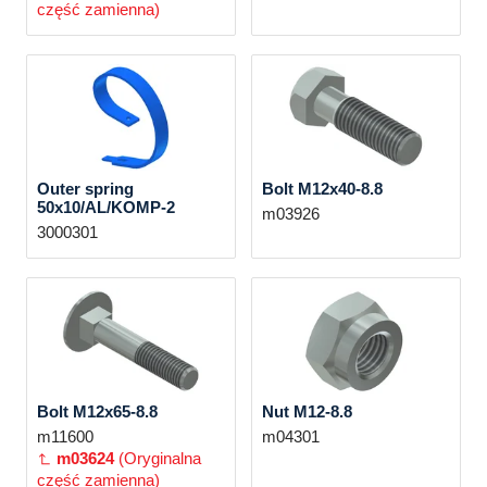
część zamienna)
Outer spring
Bolt M12x40-8.8
50x10/AL/KOMP-2
m03926
3000301
Bolt M12x65-8.8
Nut M12-8.8
m11600
m04301
m03624
(Oryginalna
część zamienna)