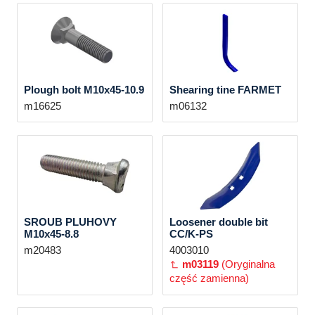
Plough bolt M10x45-10.9
Shearing tine FARMET
m16625
m06132
SROUB PLUHOVY
Loosener double bit
M10x45-8.8
CC/K-PS
m20483
4003010
m03119
(Oryginalna
część zamienna)