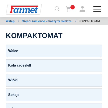
0
Wstęp
/
Części zamienne - maszyny rolnicze
/
KOMPAKTOMAT
Powrót
do
strony
KOMPAKTOMAT
Farmet
shop
Walce
Moje
Koła crosskill
maszyny
Włóki
Do
pobrania
Sekcje
Kontakt