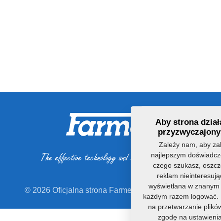
Aby strona działa
przyzwyczajony 
Zależy nam, aby zak
najlepszym doświadcz
czego szukasz, oszczę
reklam nieinteresują
wyświetlana w znanym C
© 2026 Oficjalna strona Farmet a.s.
©dmpCMS
każdym razem logować. 
na przetwarzanie plikó
zgodę na ustawienia