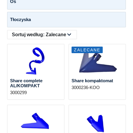
Oś
Tłoczyska
Sortuj według:
Zalecane
ZALECANE
Share complete
Share kompaktomat
AL/KOMPAKT
3000236-KOO
3000299