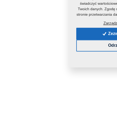
świadczyć wartościowe
Twoich danych. Zgodę m
stronie przetwarzania 
Zarządz
Zezw
Odrz