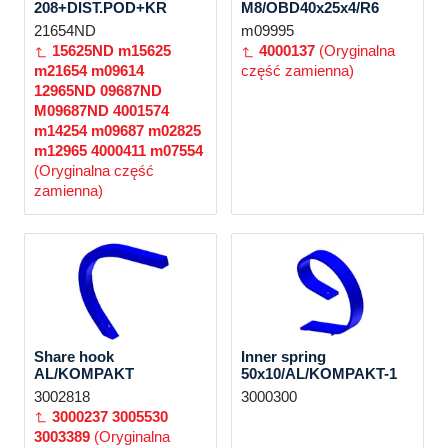
208+DIST.POD+KR
M8/OBD40x25x4/R6
21654ND
m09995
15625ND
m15625
4000137
(Oryginalna
m21654
m09614
część zamienna)
12965ND
09687ND
M09687ND
4001574
m14254
m09687
m02825
m12965
4000411
m07554
(Oryginalna część
zamienna)
Share hook
Inner spring
AL/KOMPAKT
50x10/AL/KOMPAKT-1
3002818
3000300
3000237
3005530
3003389
(Oryginalna