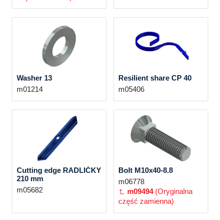
Washer 13
Resilient share CP 40
m01214
m05406
Cutting edge RADLIČKY
Bolt M10x40-8.8
210 mm
m06778
m05682
m09494
(Oryginalna
część zamienna)