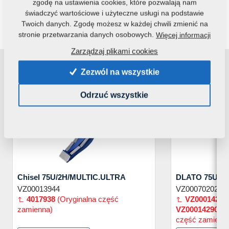
zgodę na ustawienia cookies, które pozwalają nam
świadczyć wartościowe i użyteczne usługi na podstawie
FAN SHOP
Twoich danych. Zgodę możesz w każdej chwili zmienić na
stronie przetwarzania danych osobowych.
Więcej informacji
Zarządzaj plikami cookies
Wiadomości
Zezwól na wszystkie
Odrzuć wszystkie
NOWOŚĆ
NOWOŚĆ
Chisel 75U/2H/MULTIC.ULTRA
DLATO 75U/D
VZ00013944
VZ00070202
4017938
(Oryginalna część
VZ00014290
zamienna)
VZ00014290
40
część zamienn