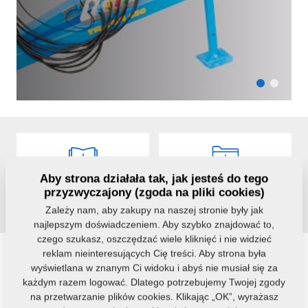
Aby strona działała tak, jak jesteś do tego
Katalog
Instrukcja
przyzwyczajony (zgoda na pliki cookies)
produktów
użytkowania
Zależy nam, aby zakupy na naszej stronie były jak
najlepszym doświadczeniem. Aby szybko znajdować to,
czego szukasz, oszczędzać wiele kliknięć i nie widzieć
reklam nieinteresujących Cię treści. Aby strona była
Kategorie
wyświetlana w znanym Ci widoku i abyś nie musiał się za
każdym razem logować. Dlatego potrzebujemy Twojej zgody
Części zamienne - maszyny rolnicze
na przetwarzanie plików cookies. Klikając „OK”, wyrażasz