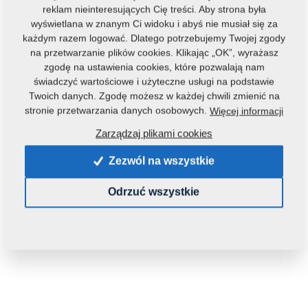
reklam nieinteresujących Cię treści. Aby strona była
wyświetlana w znanym Ci widoku i abyś nie musiał się za
każdym razem logować. Dlatego potrzebujemy Twojej zgody
na przetwarzanie plików cookies. Klikając „OK”, wyrażasz
zgodę na ustawienia cookies, które pozwalają nam
świadczyć wartościowe i użyteczne usługi na podstawie
Twoich danych. Zgodę możesz w każdej chwili zmienić na
Kod produktu:
3001714
stronie przetwarzania danych osobowych.
Więcej informacji
Tą część można zastosować również w maszynach:
Zarządzaj plikami cookies
GX
DUOLENT
Zezwól na wszystkie
Waga:
101,4870 Kg
Odrzuć wszystkie