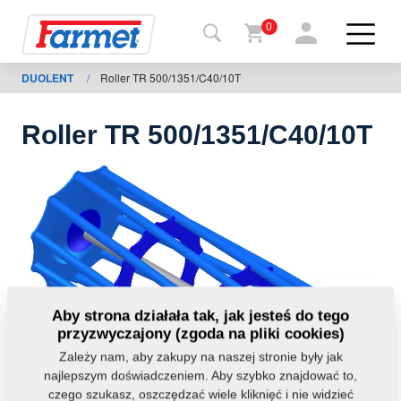
0
DUOLENT
/
Roller TR 500/1351/C40/10T
Powrót
do
strony
Roller TR 500/1351/C40/10T
Farmet
shop
Moje
maszyny
Do
Aby strona działała tak, jak jesteś do tego
pobrania
przyzwyczajony (zgoda na pliki cookies)
Zależy nam, aby zakupy na naszej stronie były jak
najlepszym doświadczeniem. Aby szybko znajdować to,
Kontakt
czego szukasz, oszczędzać wiele kliknięć i nie widzieć