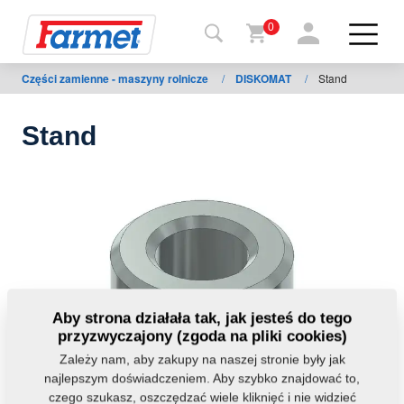
0
Części zamienne - maszyny rolnicze
/
DISKOMAT
/
Stand
Powrót
do
strony
Stand
Farmet
shop
Moje
maszyny
Do
Aby strona działała tak, jak jesteś do tego
pobrania
przyzwyczajony (zgoda na pliki cookies)
Zależy nam, aby zakupy na naszej stronie były jak
najlepszym doświadczeniem. Aby szybko znajdować to,
Kontakt
czego szukasz, oszczędzać wiele kliknięć i nie widzieć