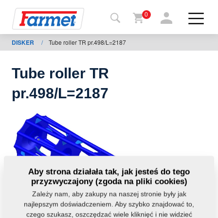
0
DISKER
/
Tube roller TR pr.498/L=2187
Powrót
do
strony
Tube roller TR
Farmet
pr.498/L=2187
shop
Moje
maszyny
Do
Aby strona działała tak, jak jesteś do tego
pobrania
przyzwyczajony (zgoda na pliki cookies)
Zależy nam, aby zakupy na naszej stronie były jak
najlepszym doświadczeniem. Aby szybko znajdować to,
Kontakt
czego szukasz, oszczędzać wiele kliknięć i nie widzieć