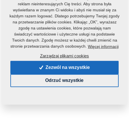
reklam nieinteresujących Cię treści. Aby strona była
wyświetlana w znanym Ci widoku i abyś nie musiał się za
każdym razem logować. Dlatego potrzebujemy Twojej zgody
na przetwarzanie plików cookies. Klikając „OK”, wyrażasz
zgodę na ustawienia cookies, które pozwalają nam
świadczyć wartościowe i użyteczne usługi na podstawie
Twoich danych. Zgodę możesz w każdej chwili zmienić na
stronie przetwarzania danych osobowych.
Więcej informacji
Kod produktu:
8000648-20012
Zarządzaj plikami cookies
Oryginalny numer katalogowy:
8000648-20011
Zezwól na wszystkie
Tą część można zastosować również w maszynach:
Odrzuć wszystkie
DISKER
Waga:
171,3790 Kg