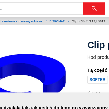
i zamienne - maszyny rolnicze
/
DISKOMAT
/
Clip pr.38-51/T.12,7/5013
Clip 
Kod produ
Tą część
SOFTER
Waga:
a działała tak, jak jesteś do tego przyzwyczajony