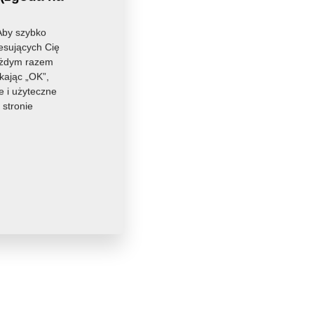
Aby szybko
resujących Cię
każdym razem
kając „OK”,
e i użyteczne
 stronie