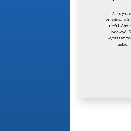
Zależy na
znajdować to,
treści. Aby
logować. D
wyrażasz zgo
usługi 