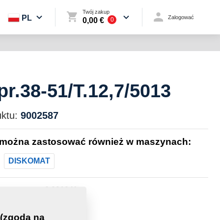
Twój zakup
PL
Zalogować
0,00 €
0
pr.38-51/T.12,7/5013
ktu:
9002587
 można zastosować również w maszynach:
DISKOMAT
0,0910 Kg
 (zgoda na