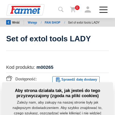
0
Wróć
Wstęp
/
FAN SHOP
/
Set of extol tools LADY
Powrót
do
strony
Set of extol tools LADY
Farmet
shop
Moje
Kod produktu:
m00265
maszyny
Dostępność:
Sprawdź datę dostawy
Do
Waga:
0,0000 Kg
Aby strona działała tak, jak jesteś do tego
pobrania
przyzwyczajony (zgoda na pliki cookies)
Zależy nam, aby zakupy na naszej stronie były jak
najlepszym doświadczeniem. Aby szybko znajdować to,
Kontakt
czego szukasz, oszczędzać wiele kliknięć i nie widzieć