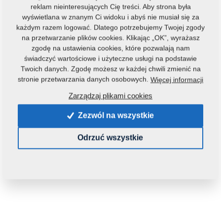
reklam nieinteresujących Cię treści. Aby strona była
wyświetlana w znanym Ci widoku i abyś nie musiał się za
każdym razem logować. Dlatego potrzebujemy Twojej zgody
na przetwarzanie plików cookies. Klikając „OK”, wyrażasz
zgodę na ustawienia cookies, które pozwalają nam
świadczyć wartościowe i użyteczne usługi na podstawie
Twoich danych. Zgodę możesz w każdej chwili zmienić na
Kod produktu:
m14993
stronie przetwarzania danych osobowych.
Więcej informacji
Tą część można zastosować również w maszynach:
Zarządzaj plikami cookies
SOFTER
Zezwól na wszystkie
Waga:
0,0660 Kg
Odrzuć wszystkie