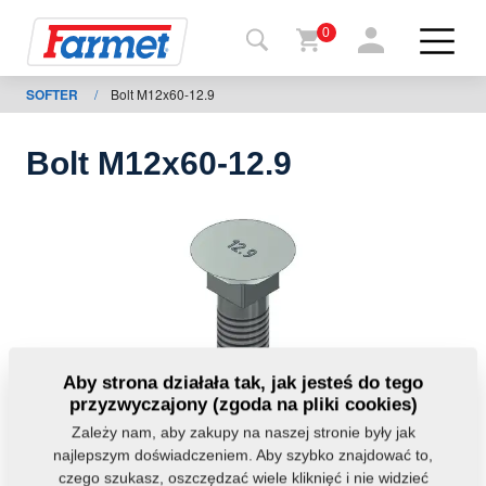
0
SOFTER
/
Bolt M12x60-12.9
Powrót
do
strony
Bolt M12x60-12.9
Farmet
shop
Moje
maszyny
Do
Aby strona działała tak, jak jesteś do tego
pobrania
przyzwyczajony (zgoda na pliki cookies)
Zależy nam, aby zakupy na naszej stronie były jak
najlepszym doświadczeniem. Aby szybko znajdować to,
Kontakt
czego szukasz, oszczędzać wiele kliknięć i nie widzieć