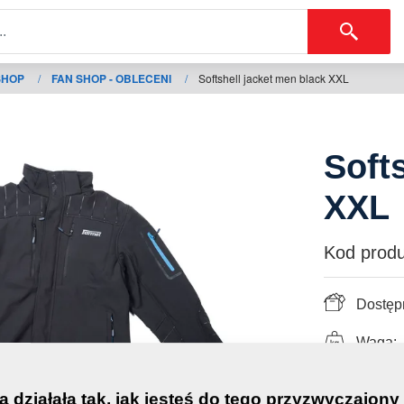
SHOP
/
FAN SHOP - OBLECENI
/
Softshell jacket men black XXL
Soft
XXL
Kod produ
Dostęp
Waga:
a działała tak, jak jesteś do tego przyzwyczajony