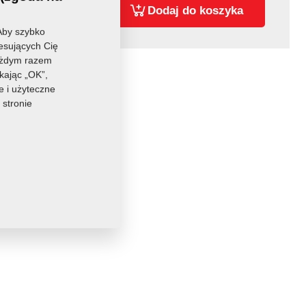
,50 €
pc.:
Dodaj do koszyka
Aby szybko
resujących Cię
każdym razem
kając „OK”,
e i użyteczne
 stronie