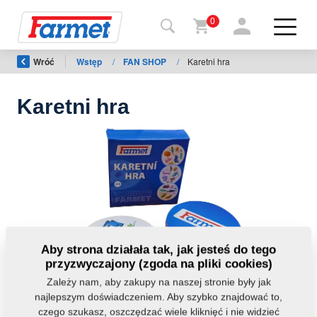
0
Wróć
Wstęp
/
FAN SHOP
/
Karetni hra
Powrót
do
strony
Karetni hra
Farmet
shop
Moje
maszyny
Do
Aby strona działała tak, jak jesteś do tego
pobrania
przyzwyczajony (zgoda na pliki cookies)
Zależy nam, aby zakupy na naszej stronie były jak
najlepszym doświadczeniem. Aby szybko znajdować to,
Kontakt
czego szukasz, oszczędzać wiele kliknięć i nie widzieć