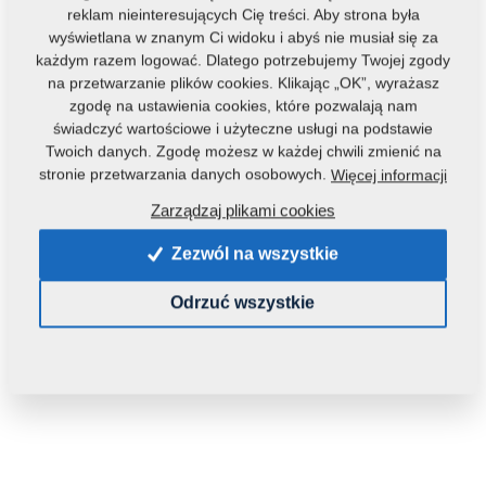
reklam nieinteresujących Cię treści. Aby strona była
wyświetlana w znanym Ci widoku i abyś nie musiał się za
każdym razem logować. Dlatego potrzebujemy Twojej zgody
Kod produktu:
r30081
na przetwarzanie plików cookies. Klikając „OK”, wyrażasz
zgodę na ustawienia cookies, które pozwalają nam
świadczyć wartościowe i użyteczne usługi na podstawie
Dostępność:
Sprawdź datę dostawy
Twoich danych. Zgodę możesz w każdej chwili zmienić na
Waga:
0,1420 Kg
stronie przetwarzania danych osobowych.
Więcej informacji
Zarządzaj plikami cookies
14,53 €
pc.:
Dodaj do koszyka
Zezwól na wszystkie
z VAT
Odrzuć wszystkie