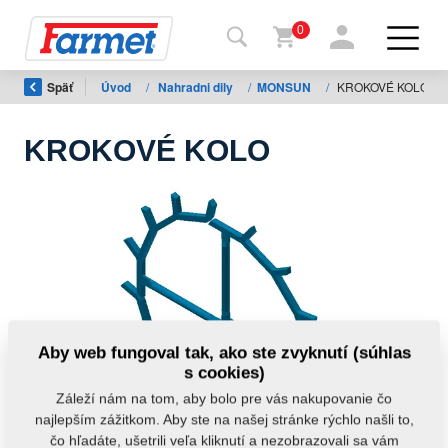
0
Späť
Úvod
/
Nahradni dily
/
MONSUN
/
KROKOVÉ KOLO
Späť
na
web
KROKOVÉ KOLO
Farmet
shop
Moje
stroje
Na
Aby web fungoval tak, ako ste zvyknutí (súhlas
stiahnutie
s cookies)
Záleží nám na tom, aby bolo pre vás nakupovanie čo
najlepším zážitkom. Aby ste na našej stránke rýchlo našli to,
Kontakty
čo hľadáte, ušetrili veľa kliknutí a nezobrazovali sa vám