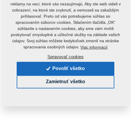
reklamy na veci, ktoré vás nezaujímajú. Aby ste web videli v
zobrazení, na ktoré ste zvyknutí, a nemuseli sa zakaždým
prihlasovať. Preto od vás potrebujeme súhlas so
spracovaním súborov cookies. Stlačením tlačidla „OK“
súhlasíte s nastavením cookies, aby sme vám mohli
poskytovať zmysluplné a užitočné služby na základe vašich
údajov. Svoj súhlas môžete kedykoľvek zmeniť na stránke
Kód produktu:
m81110804-127
spracovania osobných údajov.
Viac informácií
Tento diel je použiteľný aj pre nasledovné stroje:
Spravovať cookies
MONSUN
Povoliť všetko
Hmotnosť:
1,0000 Kg
Zamietnuť všetko