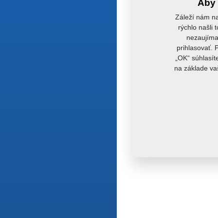
Aby 
Záleží nám na
rýchlo našli 
nezaujímaj
prihlasovať. 
„OK“ súhlasít
na základe va