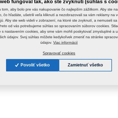
web fungoval tak, ako ste zvyknutí (súhlas s coo
 tom, aby bolo pre vás nakupovanie čo najlepším zážitkom. Aby ste na
to, čo hľadáte, ušetrili veľa kliknutí a nezobrazovali sa vám reklamy na v
ú. Aby ste web videli v zobrazení, na ktoré ste zvyknutí, a nemuseli 
Preto od vás potrebujeme súhlas so spracovaním súborov cookies. Stla
e s nastavením cookies, aby sme vám mohli poskytovať zmysluplné a u
šich údajov. Svoj súhlas môžete kedykoľvek zmeniť na stránke spraco
Viac informácií
údajov.
Spravovať cookies
Povoliť všetko
Zamietnuť všetko