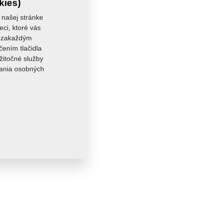
kies)
 našej stránke
eci, ktoré vás
sa zakaždým
čením tlačidla
žitočné služby
vania osobných