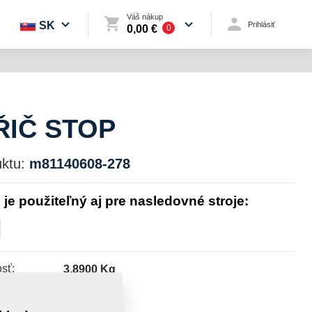
Váš nákup
SK
Prihlásiť
0,00 €
0
ŘIČ STOP
ktu:
m81140608-278
l je použiteľný aj pre nasledovné stroje:
sť:
3,8900 Kg