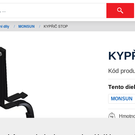
i dily
/
MONSUN
/
KYPŘIČ STOP
KYP
Kód produ
Tento die
MONSUN
Hmotno