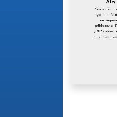
Aby 
Záleží nám na
rýchlo našli 
nezaujímaj
prihlasovať. 
„OK“ súhlasít
na základe va