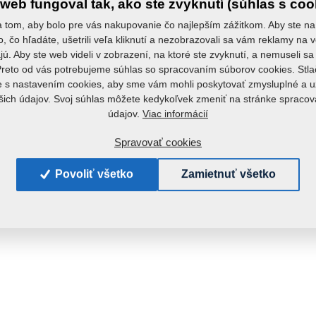
web fungoval tak, ako ste zvyknutí (súhlas s coo
 tom, aby bolo pre vás nakupovanie čo najlepším zážitkom. Aby ste na
to, čo hľadáte, ušetrili veľa kliknutí a nezobrazovali sa vám reklamy na v
ú. Aby ste web videli v zobrazení, na ktoré ste zvyknutí, a nemuseli 
Preto od vás potrebujeme súhlas so spracovaním súborov cookies. Stla
e s nastavením cookies, aby sme vám mohli poskytovať zmysluplné a u
šich údajov. Svoj súhlas môžete kedykoľvek zmeniť na stránke spraco
Viac informácií
údajov.
Spravovať cookies
Povoliť všetko
Zamietnuť všetko