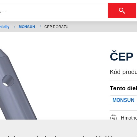
i dily
/
MONSUN
/
ČEP DORAZU
ČEP
Kód produ
Tento die
MONSUN
Hmotno