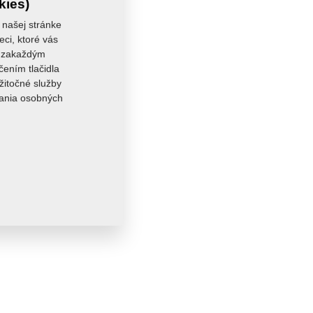
kies)
 našej stránke
eci, ktoré vás
sa zakaždým
čením tlačidla
žitočné služby
vania osobných