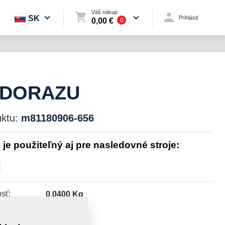
Váš nákup
SK
Prihlásiť
0,00 €
0
 DORAZU
ktu:
m81180906-656
l je použiteľný aj pre nasledovné stroje:
sť:
0,0400 Kg