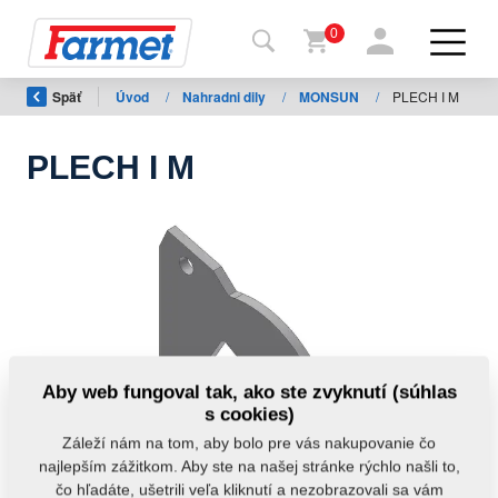
0
Späť
Úvod
/
Nahradni dily
/
MONSUN
/
PLECH I M
Späť
na
web
PLECH I M
Farmet
shop
Moje
stroje
Na
Aby web fungoval tak, ako ste zvyknutí (súhlas
stiahnutie
s cookies)
Záleží nám na tom, aby bolo pre vás nakupovanie čo
najlepším zážitkom. Aby ste na našej stránke rýchlo našli to,
Kontakty
čo hľadáte, ušetrili veľa kliknutí a nezobrazovali sa vám