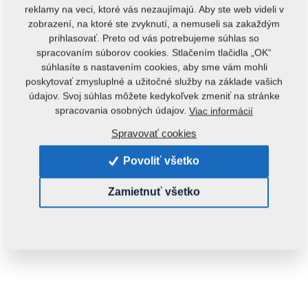
reklamy na veci, ktoré vás nezaujímajú. Aby ste web videli v
zobrazení, na ktoré ste zvyknutí, a nemuseli sa zakaždým
prihlasovať. Preto od vás potrebujeme súhlas so
spracovaním súborov cookies. Stlačením tlačidla „OK“
súhlasíte s nastavením cookies, aby sme vám mohli
poskytovať zmysluplné a užitočné služby na základe vašich
údajov. Svoj súhlas môžete kedykoľvek zmeniť na stránke
Kód produktu:
m81230104-235
spracovania osobných údajov.
Viac informácií
Tento diel je použiteľný aj pre nasledovné stroje:
Spravovať cookies
MONSUN
Povoliť všetko
Hmotnosť:
0,1600 Kg
Zamietnuť všetko