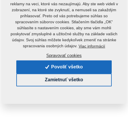
reklamy na veci, ktoré vás nezaujímajú. Aby ste web videli v
zobrazení, na ktoré ste zvyknutí, a nemuseli sa zakaždým
prihlasovať. Preto od vás potrebujeme súhlas so
spracovaním súborov cookies. Stlačením tlačidla „OK“
súhlasíte s nastavením cookies, aby sme vám mohli
poskytovať zmysluplné a užitočné služby na základe vašich
údajov. Svoj súhlas môžete kedykoľvek zmeniť na stránke
Kód produktu:
m81230104-318
spracovania osobných údajov.
Viac informácií
Tento diel je použiteľný aj pre nasledovné stroje:
Spravovať cookies
MONSUN
Povoliť všetko
Hmotnosť:
0,2500 Kg
Zamietnuť všetko