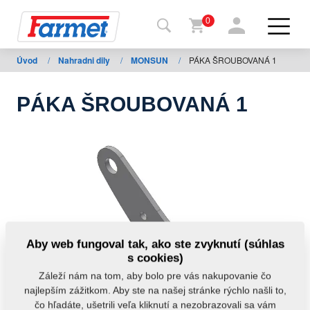
0
Úvod
/
Nahradni dily
/
MONSUN
/
PÁKA ŠROUBOVANÁ 1
Späť
na
web
PÁKA ŠROUBOVANÁ 1
Farmet
shop
Moje
stroje
Na
Aby web fungoval tak, ako ste zvyknutí (súhlas
stiahnutie
s cookies)
Záleží nám na tom, aby bolo pre vás nakupovanie čo
najlepším zážitkom. Aby ste na našej stránke rýchlo našli to,
Kontakty
čo hľadáte, ušetrili veľa kliknutí a nezobrazovali sa vám