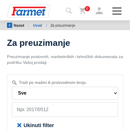
0
Nazad
Uvod
/
Za preuzimanje
Povrat
na
web-
sajt
Za preuzimanje
Farmet
Preuzimanje poslovnih, marketinških i tehničkih dokumenata za
shop
podršku Vašoj prodaji.
Moje
Traži po mašini ili proizvodnom broju:
mašine
Za
preuzimanje
Ukinuti filter