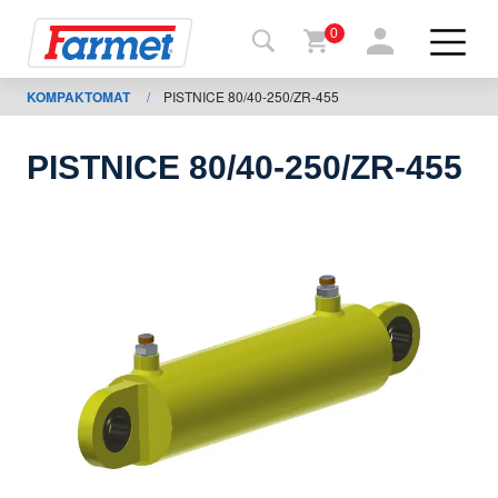
0
KOMPAKTOMAT
/
PISTNICE 80/40-250/ZR-455
Povrat
na
web-
sajt
PISTNICE 80/40-250/ZR-455
Farmet
shop
Moje
mašine
Za
preuzimanje