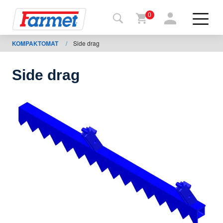
0
KOMPAKTOMAT
/
Side drag
Povrat
na
web-
sajt
Side drag
Farmet
shop
Moje
mašine
Za
preuzimanje