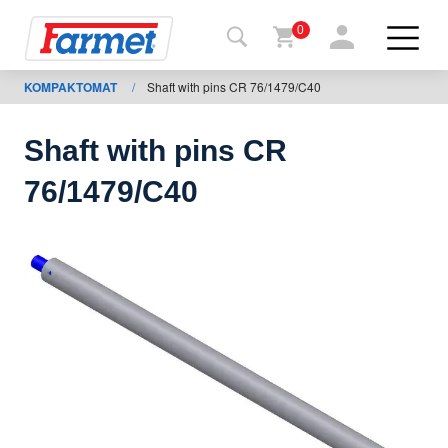
0
KOMPAKTOMAT
/
Shaft with pins CR 76/1479/C40
Povrat
na
web-
sajt
Shaft with pins CR
Farmet
76/1479/C40
shop
Moje
mašine
Za
preuzimanje