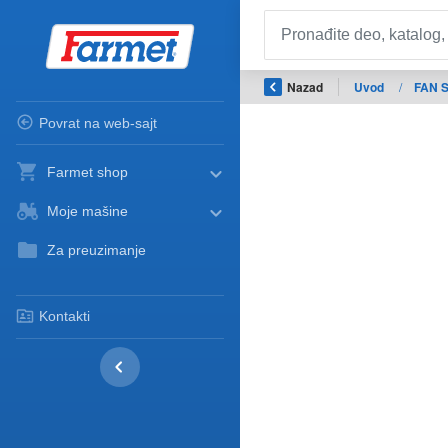
Nazad
Uvod
/
FAN 
Povrat na web-sajt
Farmet shop
Moje mašine
Za preuzimanje
Kontakti