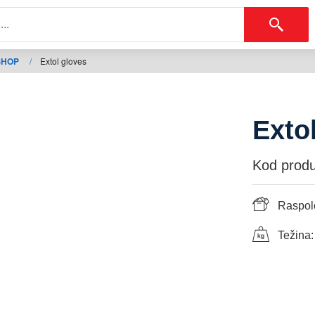
SHOP
/
Extol gloves
Exto
Kod produ
Raspolo
Težina: