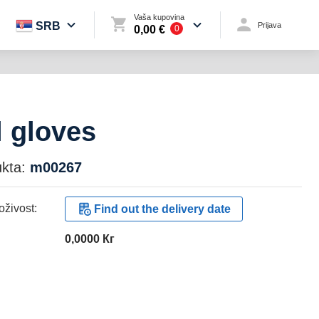
Vaša kupovina
SRB
Prijava
0,00 €
0
l gloves
kta:
m00267
živost:
Find out the delivery date
0,0000 Кг