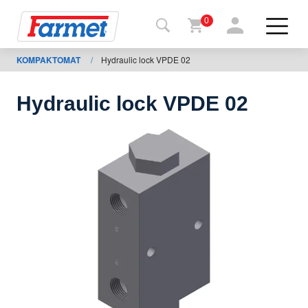
0
KOMPAKTOMAT
/
Hydraulic lock VPDE 02
Povrat
na
web-
sajt
Hydraulic lock VPDE 02
Farmet
shop
Moje
mašine
Za
preuzimanje