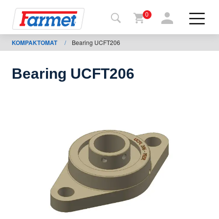
0
KOMPAKTOMAT
/
Bearing UCFT206
Povrat
na
web-
sajt
Bearing UCFT206
Farmet
shop
Moje
mašine
Za
preuzimanje