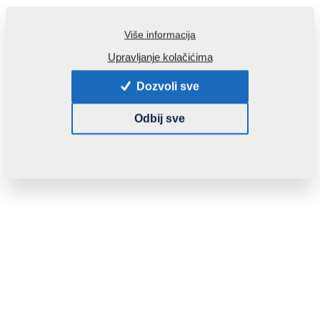
Kontakti
Više informacija
Upravljanje kolačićima
Dozvoli sve
Odbij sve