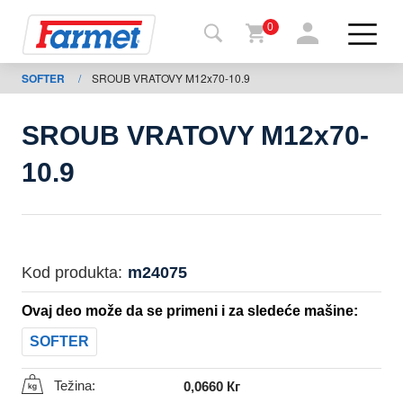
0
SOFTER
/
SROUB VRATOVY M12x70-10.9
Povrat
na
web-
sajt
SROUB VRATOVY M12x70-
Farmet
10.9
shop
Moje
mašine
Kod produkta:
m24075
Ovaj deo može da se primeni i za sledeće mašine:
Za
preuzimanje
SOFTER
Težina:
0,0660 Кг