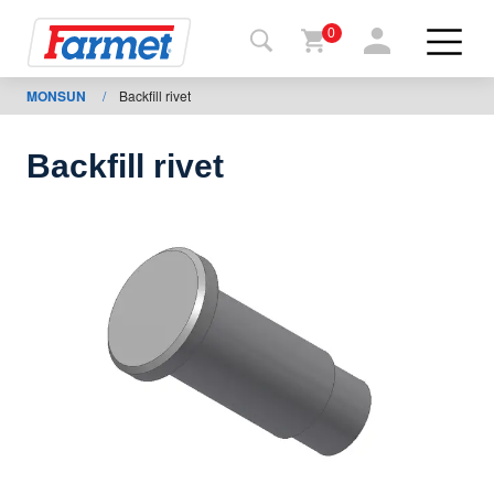
0
MONSUN
/
Backfill rivet
Povrat
na
web-
sajt
Backfill rivet
Farmet
shop
Moje
mašine
Za
preuzimanje