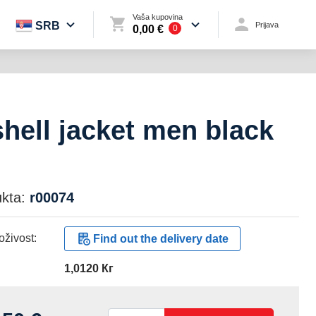
Vaša kupovina
SRB
Prijava
0,00 €
0
shell jacket men black
kta:
r00074
živost:
Find out the delivery date
1,0120 Кг