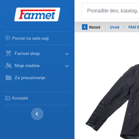
Nazad
Uvod
/
FAN 
Povrat na web-sajt
Farmet shop
Moje mašine
Za preuzimanje
Kontakti