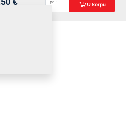
,50 €
pc.:
U korpu
om