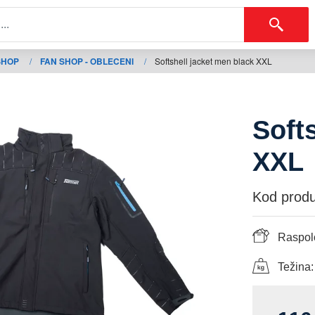
SHOP
/
FAN SHOP - OBLECENI
/
Softshell jacket men black XXL
Soft
XXL
Kod produ
Raspolo
Težina: