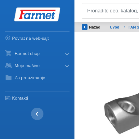
Nazad
Uvod
/
FAN 
Povrat na web-sajt
Farmet shop
Moje mašine
Za preuzimanje
Kontakti