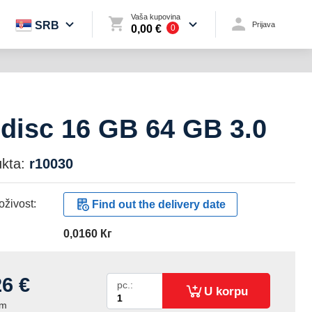
Vaša kupovina
SRB
Prijava
0,00 €
0
disc 16 GB 64 GB 3.0
kta:
r10030
živost:
Find out the delivery date
0,0160 Кг
26 €
pc.:
U korpu
om