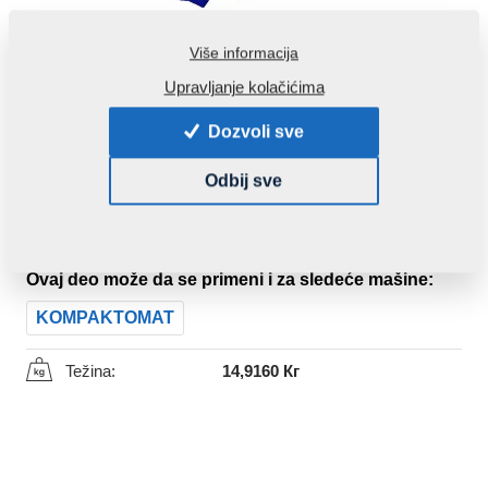
Kontakti
Više informacija
Upravljanje kolačićima
Dozvoli sve
Odbij sve
Kod produkta:
VZ00014132ND
Prethodni broj u katalogu:
4009332ND
Ovaj deo može da se primeni i za sledeće mašine:
KOMPAKTOMAT
Težina:
14,9160 Кг