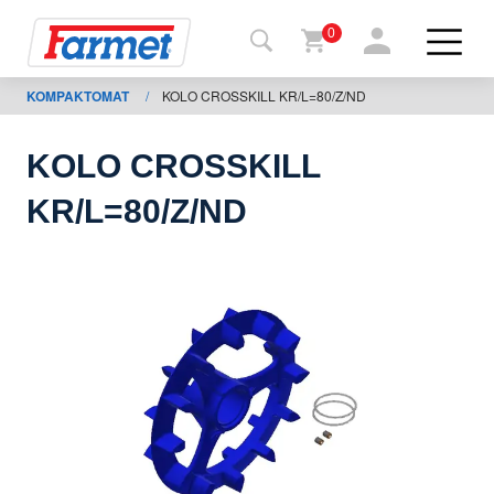
0
KOMPAKTOMAT
/
KOLO CROSSKILL KR/L=80/Z/ND
Povrat
na
web-
sajt
KOLO CROSSKILL
Farmet
KR/L=80/Z/ND
shop
Moje
mašine
Za
preuzimanje