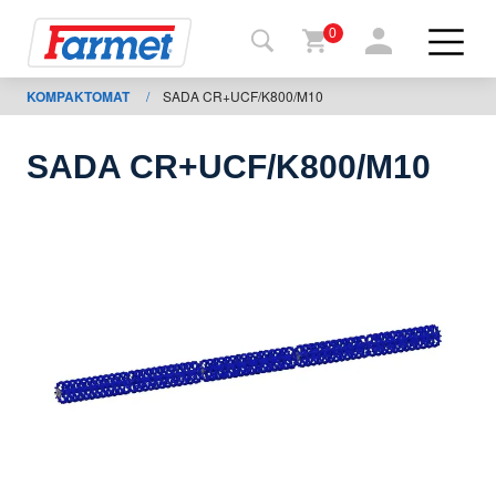
0
KOMPAKTOMAT
/
SADA CR+UCF/K800/M10
Povrat
na
web-
sajt
SADA CR+UCF/K800/M10
Farmet
shop
Moje
mašine
Za
preuzimanje