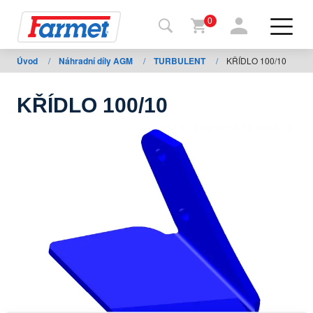
0
Úvod
/
Náhradní díly AGM
/
TURBULENT
/
KŘÍDLO 100/10
Zpět
na
web
KŘÍDLO 100/10
Farmet
shop
Moje
stroje
Ke
stažení
Kontakty