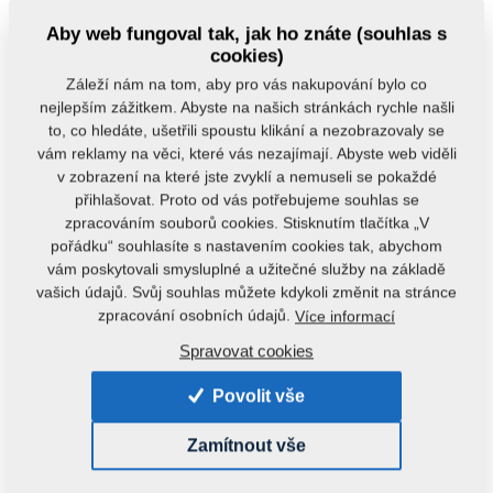
Aby web fungoval tak, jak ho znáte (souhlas s
cookies)
Záleží nám na tom, aby pro vás nakupování bylo co
nejlepším zážitkem. Abyste na našich stránkách rychle našli
to, co hledáte, ušetřili spoustu klikání a nezobrazovaly se
vám reklamy na věci, které vás nezajímají. Abyste web viděli
Kód produktu:
3003295
v zobrazení na které jste zvyklí a nemuseli se pokaždé
Původní katalogové číslo:
3002404
přihlašovat. Proto od vás potřebujeme souhlas se
zpracováním souborů cookies. Stisknutím tlačítka „V
Tento díl je použitelný i pro následující stroje:
pořádku“ souhlasíte s nastavením cookies tak, abychom
vám poskytovali smysluplné a užitečné služby na základě
TURBULENT
vašich údajů. Svůj souhlas můžete kdykoli změnit na stránce
zpracování osobních údajů.
Více informací
Hmotnost:
2,1370 kg
Spravovat cookies
Povolit vše
Doporučujeme k tomuto produktu
Zamítnout vše
zakoupit: