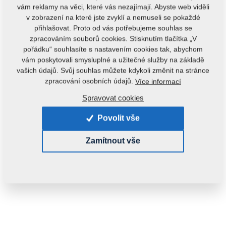
vám reklamy na věci, které vás nezajímají. Abyste web viděli
v zobrazení na které jste zvyklí a nemuseli se pokaždé
přihlašovat. Proto od vás potřebujeme souhlas se
zpracováním souborů cookies. Stisknutím tlačítka „V
pořádku“ souhlasíte s nastavením cookies tak, abychom
vám poskytovali smysluplné a užitečné služby na základě
vašich údajů. Svůj souhlas můžete kdykoli změnit na stránce
Kód produktu:
3003670
zpracování osobních údajů.
Více informací
Tento díl je použitelný i pro následující stroje:
Spravovat cookies
SOFTER
DUOLENT
TRIOLENT
Povolit vše
Hmotnost:
1,7560 kg
Zamítnout vše