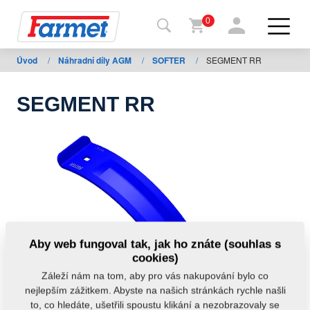
0
Úvod
/
Náhradní díly AGM
/
SOFTER
/
SEGMENT RR
Zpět
na
web
SEGMENT RR
Farmet
shop
Moje
stroje
Ke
Aby web fungoval tak, jak ho znáte (souhlas s
stažení
cookies)
Záleží nám na tom, aby pro vás nakupování bylo co
nejlepším zážitkem. Abyste na našich stránkách rychle našli
Kontakty
to, co hledáte, ušetřili spoustu klikání a nezobrazovaly se