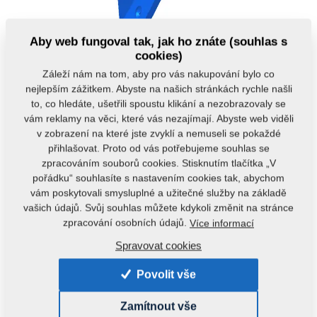
Aby web fungoval tak, jak ho znáte (souhlas s
cookies)
Záleží nám na tom, aby pro vás nakupování bylo co
nejlepším zážitkem. Abyste na našich stránkách rychle našli
to, co hledáte, ušetřili spoustu klikání a nezobrazovaly se
vám reklamy na věci, které vás nezajímají. Abyste web viděli
Kód produktu:
4005379
v zobrazení na které jste zvyklí a nemuseli se pokaždé
přihlašovat. Proto od vás potřebujeme souhlas se
zpracováním souborů cookies. Stisknutím tlačítka „V
Tento díl je použitelný i pro následující stroje:
pořádku“ souhlasíte s nastavením cookies tak, abychom
TURBULENT
DUOLENT
TRIOLENT
vám poskytovali smysluplné a užitečné služby na základě
vašich údajů. Svůj souhlas můžete kdykoli změnit na stránce
TERRIX
TRITON
zpracování osobních údajů.
Více informací
Spravovat cookies
Hmotnost:
3,7120 kg
Povolit vše
Zamítnout vše
Doporučujeme k tomuto produktu