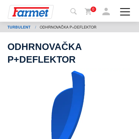
0
TURBULENT
/
ODHRNOVAČKA P+DEFLEKTOR
Zpět
na
web
ODHRNOVAČKA
Farmet
P+DEFLEKTOR
shop
Moje
stroje
Ke
stažení
Kontakty