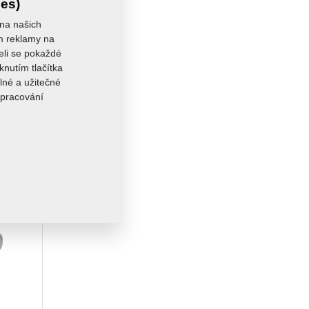
ies)
 na našich
ám reklamy na
seli se pokaždé
knutím tlačítka
lné a užitečné
zpracování