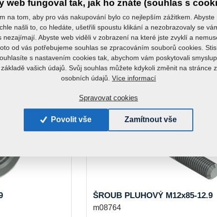
 web fungoval tak, jak ho znáte (souhlas s cook
m na tom, aby pro vás nakupování bylo co nejlepším zážitkem. Abyste
chle našli to, co hledáte, ušetřili spoustu klikání a nezobrazovaly se v
s nezajímají. Abyste web viděli v zobrazení na které jste zvyklí a nemu
roto od vás potřebujeme souhlas se zpracováním souborů cookies. Stis
ouhlasíte s nastavením cookies tak, abychom vám poskytovali smyslup
 základě vašich údajů. Svůj souhlas můžete kdykoli změnit na stránce 
 k tomuto produktu zakoupit:
Více informací
osobních údajů.
Spravovat cookies
Povolit vše
Zamítnout vše
9
ŠROUB PLUHOVÝ M12x85-12.9
m08764