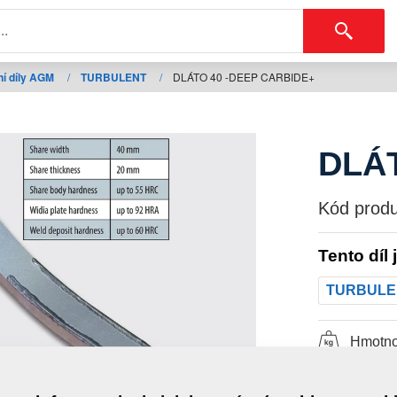
í díly AGM
/
TURBULENT
/
DLÁTO 40 -DEEP CARBIDE+
DLÁT
Kód produ
Tento díl 
TURBULE
Hmotno