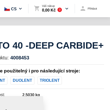
Váš nákup
CS
Přihlásit
0,00 Kč
0
O 40 -DEEP CARBIDE+
ktu:
4008453
je použitelný i pro následující stroje:
NT
DUOLENT
TRIOLENT
st:
2,5030 kg