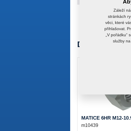
Aby
Záleží ná
stránkách ry
věci, které vá
přihlašovat. P
„V pořádku“ s
služby na
Doporučujeme
MATICE 6HR M12-10.
m10439