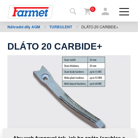
0
Náhradní díly AGM
/
TURBULENT
/
DLÁTO 20 CARBIDE+
Zpět
na
web
DLÁTO 20 CARBIDE+
Farmet
shop
Moje
stroje
Ke
stažení
Kontakty