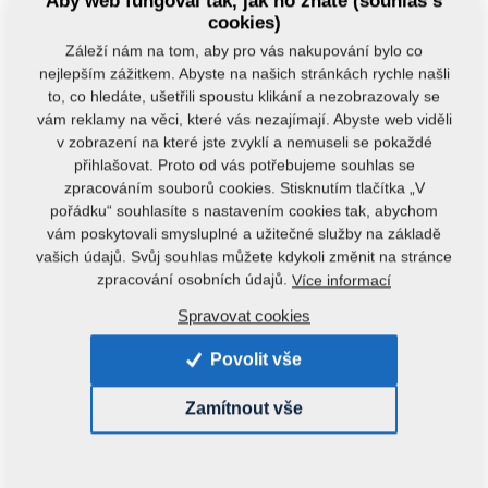
Aby web fungoval tak, jak ho znáte (souhlas s
cookies)
Záleží nám na tom, aby pro vás nakupování bylo co
nejlepším zážitkem. Abyste na našich stránkách rychle našli
to, co hledáte, ušetřili spoustu klikání a nezobrazovaly se
vám reklamy na věci, které vás nezajímají. Abyste web viděli
Kód produktu:
4010048
v zobrazení na které jste zvyklí a nemuseli se pokaždé
přihlašovat. Proto od vás potřebujeme souhlas se
Tento díl je použitelný i pro následující stroje:
zpracováním souborů cookies. Stisknutím tlačítka „V
TURBULENT
DUOLENT
TRIOLENT
pořádku“ souhlasíte s nastavením cookies tak, abychom
vám poskytovali smysluplné a užitečné služby na základě
vašich údajů. Svůj souhlas můžete kdykoli změnit na stránce
Hmotnost:
1,6100 kg
zpracování osobních údajů.
Více informací
Spravovat cookies
Doporučujeme k tomuto produktu
Povolit vše
zakoupit:
Zamítnout vše