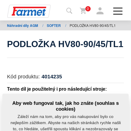
0
Náhradní díly AGM
/
SOFTER
/
PODLOŽKA HV80-90/45/TL1
Zpět
na
web
PODLOŽKA HV80-90/45/TL1
Farmet
shop
Moje
Kód produktu:
4014235
stroje
Tento díl je použitelný i pro následující stroje:
Ke
SOFTER
Aby web fungoval tak, jak ho znáte (souhlas s
stažení
cookies)
Hmotnost:
0,0460 kg
Záleží nám na tom, aby pro vás nakupování bylo co
nejlepším zážitkem. Abyste na našich stránkách rychle našli
Kontakty
to, co hledáte, ušetřili spoustu klikání a nezobrazovaly se