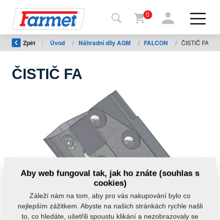
0
Zpět
Úvod
/
Náhradní díly AGM
/
FALCON
/
ČISTIČ FA
Zpět
na
web
ČISTIČ FA
Farmet
shop
Moje
stroje
Ke
Aby web fungoval tak, jak ho znáte (souhlas s
stažení
cookies)
Záleží nám na tom, aby pro vás nakupování bylo co
nejlepším zážitkem. Abyste na našich stránkách rychle našli
Kontakty
to, co hledáte, ušetřili spoustu klikání a nezobrazovaly se