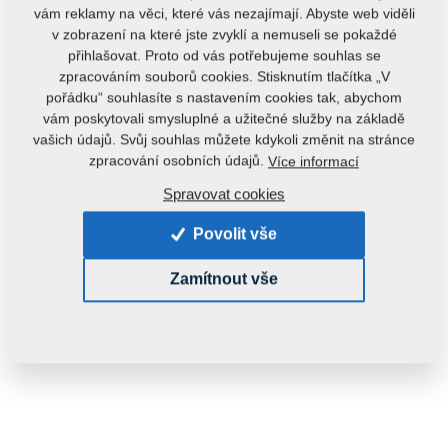
vám reklamy na věci, které vás nezajímají. Abyste web viděli
v zobrazení na které jste zvyklí a nemuseli se pokaždé
přihlašovat. Proto od vás potřebujeme souhlas se
zpracováním souborů cookies. Stisknutím tlačítka „V
pořádku“ souhlasíte s nastavením cookies tak, abychom
vám poskytovali smysluplné a užitečné služby na základě
vašich údajů. Svůj souhlas můžete kdykoli změnit na stránce
Kód produktu:
8000935-40107
zpracování osobních údajů.
Více informací
Původní katalogové číslo:
4013719
Spravovat cookies
Tento díl je použitelný i pro následující stroje:
Povolit vše
FALCON
Zamítnout vše
Hmotnost:
0,1370 kg