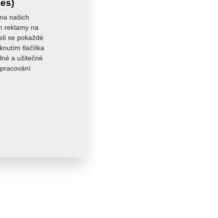
ies)
 na našich
ám reklamy na
seli se pokaždé
knutím tlačítka
lné a užitečné
zpracování