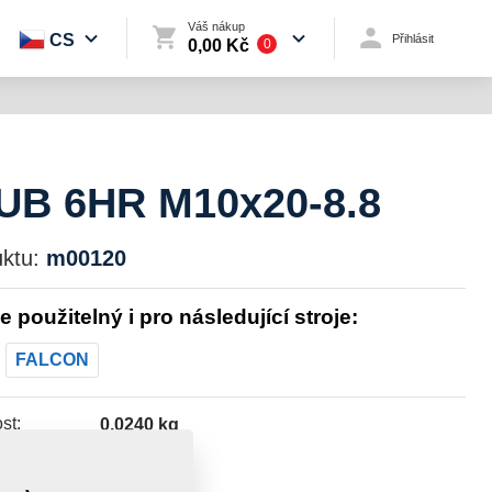
Váš nákup
CS
Přihlásit
0,00 Kč
0
B 6HR M10x20-8.8
ktu:
m00120
je použitelný i pro následující stroje:
FALCON
st:
0,0240 kg