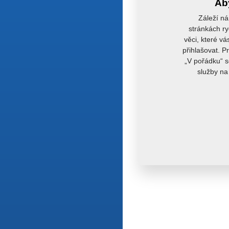
Aby
Záleží ná
stránkách ry
věci, které vá
přihlašovat. P
„V pořádku“ s
služby na