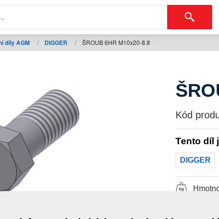
í díly AGM
/
DIGGER
/
ŠROUB 6HR M10x20-8.8
ŠROU
Kód produ
Tento díl 
DIGGER
Hmotno