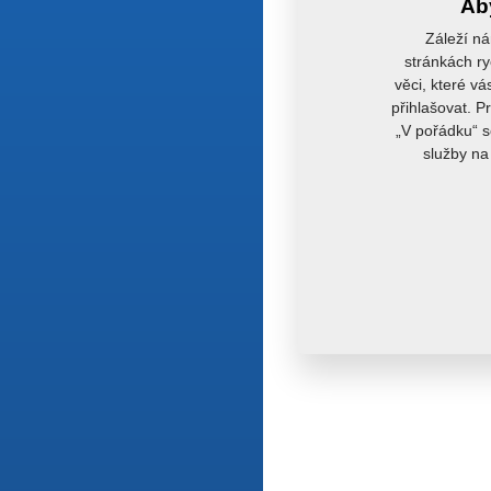
Aby
Záleží ná
stránkách ry
věci, které vá
přihlašovat. P
„V pořádku“ s
služby na