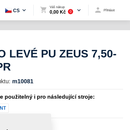
Váš nákup
CS
Přihlásit
0,00 Kč
0
 LEVÉ PU ZEUS 7,50-
PR
ktu:
m10081
je použitelný i pro následující stroje:
NT
st:
84,0000 kg