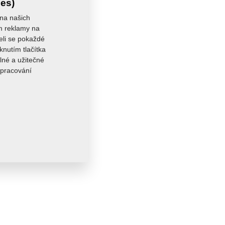
ies)
 na našich
ám reklamy na
seli se pokaždé
knutím tlačítka
lné a užitečné
zpracování