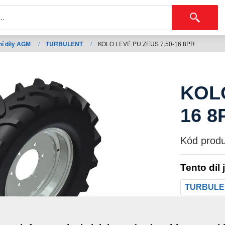
í díly AGM
/
TURBULENT
/
KOLO LEVÉ PU ZEUS 7,50-16 8PR
KOLO
16 8
Kód produ
Tento díl 
TURBULE
Hmotno