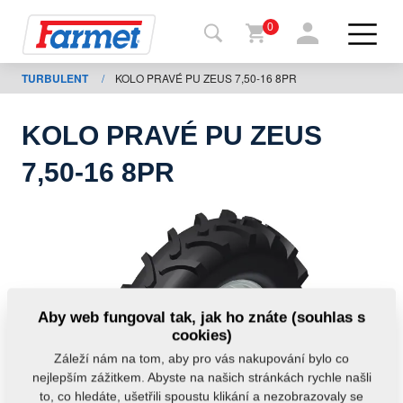
0
TURBULENT
/
KOLO PRAVÉ PU ZEUS 7,50-16 8PR
Zpět
na
web
KOLO PRAVÉ PU ZEUS
Farmet
7,50-16 8PR
shop
Moje
stroje
Ke
Aby web fungoval tak, jak ho znáte (souhlas s
stažení
cookies)
Záleží nám na tom, aby pro vás nakupování bylo co
nejlepším zážitkem. Abyste na našich stránkách rychle našli
Kontakty
to, co hledáte, ušetřili spoustu klikání a nezobrazovaly se