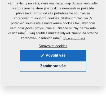
vám reklamy na věci, které vás nezajímají. Abyste web viděli
v zobrazení na které jste zvyklí a nemuseli se pokaždé
přihlašovat. Proto od vás potřebujeme souhlas se
zpracováním souborů cookies. Stisknutím tlačítka „V
pořádku“ souhlasíte s nastavením cookies tak, abychom
vám poskytovali smysluplné a užitečné služby na základě
vašich údajů. Svůj souhlas můžete kdykoli změnit na stránce
zpracování osobních údajů.
Více informací
Kód produktu:
m10082
Spravovat cookies
Tento díl je použitelný i pro následující stroje:
Povolit vše
TURBULENT
Zamítnout vše
Hmotnost:
84,0000 kg