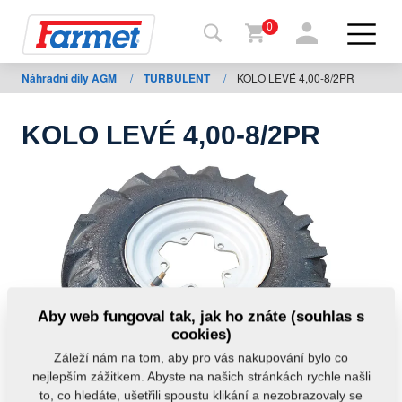
0
Náhradní díly AGM
/
TURBULENT
/
KOLO LEVÉ 4,00-8/2PR
Zpět
na
web
KOLO LEVÉ 4,00-8/2PR
Farmet
shop
Moje
stroje
Ke
Aby web fungoval tak, jak ho znáte (souhlas s
stažení
cookies)
Záleží nám na tom, aby pro vás nakupování bylo co
nejlepším zážitkem. Abyste na našich stránkách rychle našli
Kontakty
to, co hledáte, ušetřili spoustu klikání a nezobrazovaly se