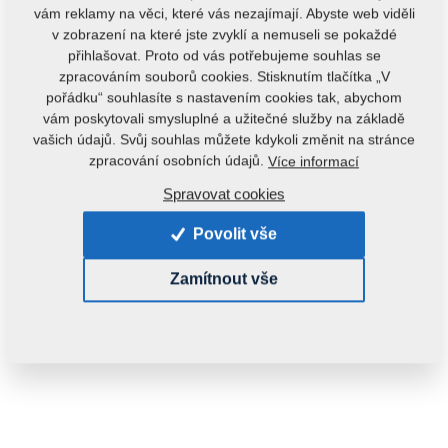
vám reklamy na věci, které vás nezajímají. Abyste web viděli
v zobrazení na které jste zvyklí a nemuseli se pokaždé
přihlašovat. Proto od vás potřebujeme souhlas se
zpracováním souborů cookies. Stisknutím tlačítka „V
pořádku“ souhlasíte s nastavením cookies tak, abychom
Kód produktu:
m10105
vám poskytovali smysluplné a užitečné služby na základě
Původní katalogové číslo:
4004310
vašich údajů. Svůj souhlas můžete kdykoli změnit na stránce
zpracování osobních údajů.
Více informací
Tento díl je použitelný i pro následující stroje:
Spravovat cookies
TURBULENT
EXCELENT
Povolit vše
Hmotnost:
4,5000 kg
Zamítnout vše