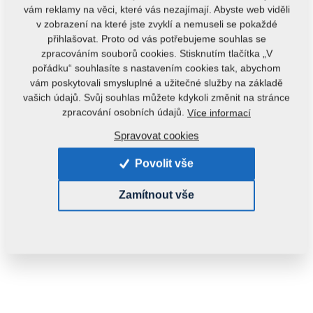
vám reklamy na věci, které vás nezajímají. Abyste web viděli
v zobrazení na které jste zvyklí a nemuseli se pokaždé
přihlašovat. Proto od vás potřebujeme souhlas se
zpracováním souborů cookies. Stisknutím tlačítka „V
pořádku“ souhlasíte s nastavením cookies tak, abychom
vám poskytovali smysluplné a užitečné služby na základě
vašich údajů. Svůj souhlas můžete kdykoli změnit na stránce
zpracování osobních údajů.
Více informací
Kód produktu:
m11594
Spravovat cookies
Tento díl je použitelný i pro následující stroje:
Povolit vše
SOFTER
DISKOMAT
Zamítnout vše
Hmotnost:
0,1000 kg