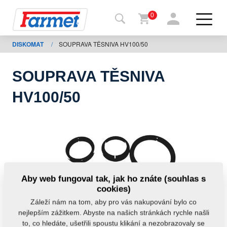
0
DISKOMAT
/
SOUPRAVA TĚSNIVA HV100/50
Zpět
na
web
SOUPRAVA TĚSNIVA
Farmet
HV100/50
shop
Moje
stroje
Ke
Aby web fungoval tak, jak ho znáte (souhlas s
stažení
cookies)
Záleží nám na tom, aby pro vás nakupování bylo co
nejlepším zážitkem. Abyste na našich stránkách rychle našli
Kontakty
to, co hledáte, ušetřili spoustu klikání a nezobrazovaly se