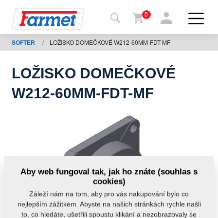
0
SOFTER
/
LOŽISKO DOMEČKOVÉ W212-60MM-FDT-MF
Zpět
na
web
LOŽISKO DOMEČKOVÉ
Farmet
W212-60MM-FDT-MF
shop
Moje
stroje
Ke
Aby web fungoval tak, jak ho znáte (souhlas s
stažení
cookies)
Záleží nám na tom, aby pro vás nakupování bylo co
nejlepším zážitkem. Abyste na našich stránkách rychle našli
Kontakty
to, co hledáte, ušetřili spoustu klikání a nezobrazovaly se