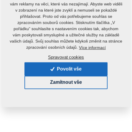
vám reklamy na věci, které vás nezajímají. Abyste web viděli
v zobrazení na které jste zvyklí a nemuseli se pokaždé
přihlašovat. Proto od vás potřebujeme souhlas se
zpracováním souborů cookies. Stisknutím tlačítka „V
pořádku“ souhlasíte s nastavením cookies tak, abychom
vám poskytovali smysluplné a užitečné služby na základě
vašich údajů. Svůj souhlas můžete kdykoli změnit na stránce
zpracování osobních údajů.
Více informací
Kód produktu:
m12970
Spravovat cookies
Tento díl je použitelný i pro následující stroje:
Povolit vše
SOFTER
Zamítnout vše
Hmotnost:
3,0000 kg