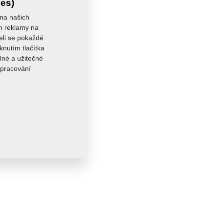
ies)
 na našich
ám reklamy na
seli se pokaždé
knutím tlačítka
lné a užitečné
zpracování