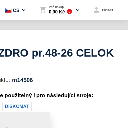
Váš nákup
CS
Přihlásit
0,00 Kč
0
DRO pr.48-26 CELOK
ktu:
m14506
je použitelný i pro následující stroje:
DISKOMAT
st:
0,1600 kg