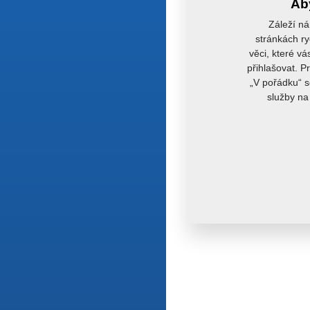
Aby
Záleží ná
stránkách ry
věci, které vá
přihlašovat. P
„V pořádku“ s
služby na