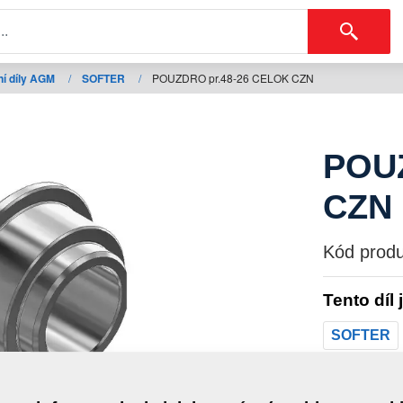
í díly AGM
/
SOFTER
/
POUZDRO pr.48-26 CELOK CZN
POUZ
CZN
Kód produ
Tento díl 
SOFTER
Hmotno