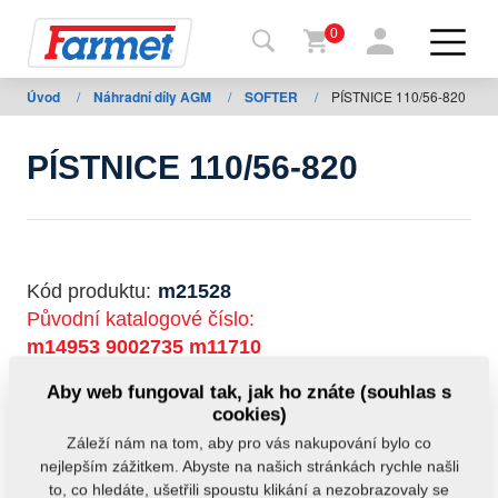
0
Úvod
/
Náhradní díly AGM
/
SOFTER
/
PÍSTNICE 110/56-820
Zpět
na
web
PÍSTNICE 110/56-820
Farmet
shop
Moje
Kód produktu:
m21528
stroje
Původní katalogové číslo:
m14953
9002735
m11710
Ke
Aby web fungoval tak, jak ho znáte (souhlas s
Tento díl je použitelný i pro následující stroje:
stažení
cookies)
SOFTER
Záleží nám na tom, aby pro vás nakupování bylo co
nejlepším zážitkem. Abyste na našich stránkách rychle našli
Hmotnost:
53,9860 kg
Kontakty
to, co hledáte, ušetřili spoustu klikání a nezobrazovaly se